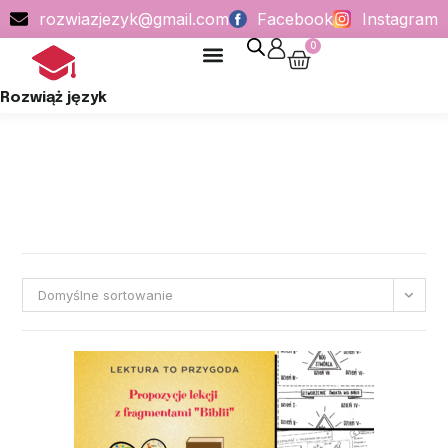
rozwiazjezyk@gmail.com
Facebook
Instagram
0
POLITYKA PRYWATNOŚCI
Rozwiąż język
Domyślne sortowanie