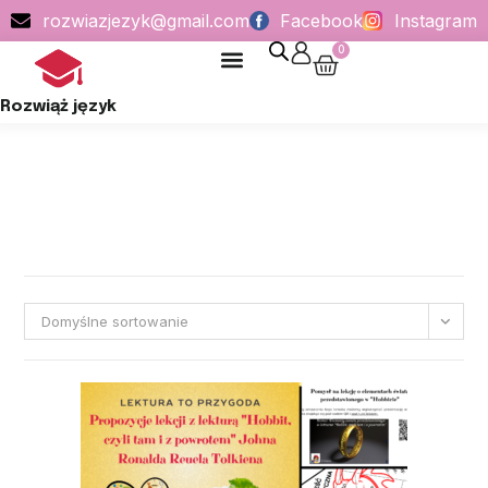
rozwiazjezyk@gmail.com
Facebook
Instagram
0
POLITYKA PRYWATNOŚCI
Rozwiąż język
Domyślne sortowanie