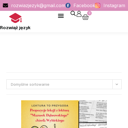
rozwiazjezyk@gmail.com
Facebook
Instagram
0
POLITYKA PRYWATNOŚCI
Rozwiąż język
Domyślne sortowanie