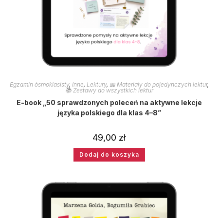
Egzamin ósmoklasisty
,
Inne
,
Lektury
,
📖 Materiały do pojedynczych lektur
,
📚 Zestawy do wszystkich lektur
E-book „50 sprawdzonych poleceń na aktywne lekcje
języka polskiego dla klas 4–8”
49,00
zł
Dodaj do koszyka