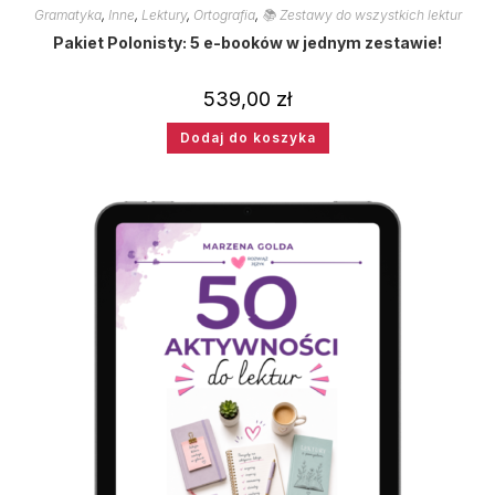
Gramatyka
,
Inne
,
Lektury
,
Ortografia
,
📚 Zestawy do wszystkich lektur
Pakiet Polonisty: 5 e-booków w jednym zestawie!
539,00
zł
Dodaj do koszyka