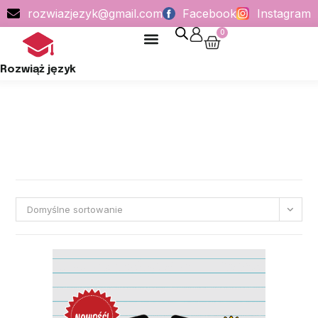
rozwiazjezyk@gmail.com
Facebook
Instagram
0
POLITYKA PRYWATNOŚCI
Rozwiąż język
Domyślne sortowanie