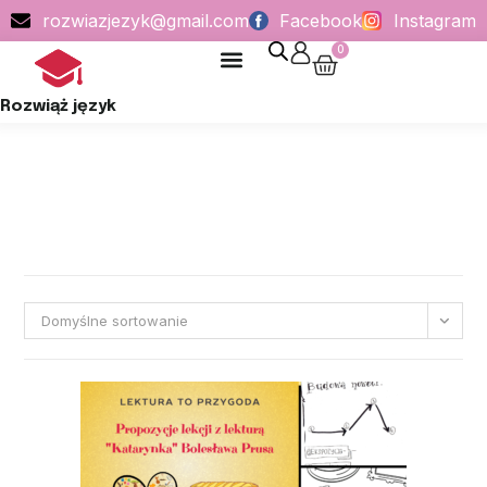
rozwiazjezyk@gmail.com
Facebook
Instagram
0
POLITYKA PRYWATNOŚCI
Rozwiąż język
Domyślne sortowanie