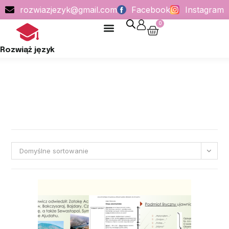
rozwiazjezyk@gmail.com
Facebook
Instagram
0
POLITYKA PRYWATNOŚCI
Rozwiąż język
Domyślne sortowanie