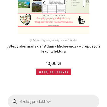
📖 Materiały do pojedynczych lektur
„Stepy akermańskie” Adama Mickiewicza – propozycje
lekcji z lekturą
10,00
zł
Dodaj do koszyka