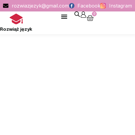
rozwiazjezyk@gmail.com
Facebook
Instagram
0
POLITYKA PRYWATNOŚCI
Rozwiąż język