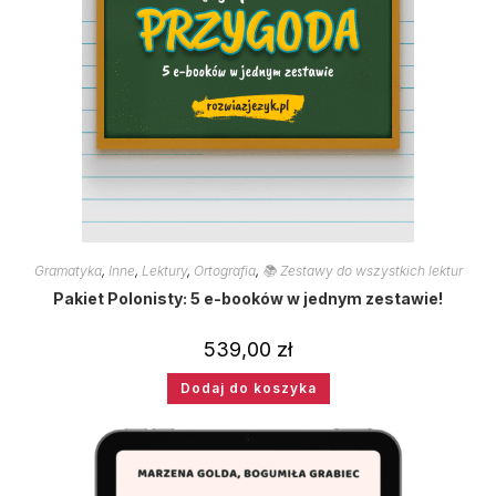
Gramatyka
,
Inne
,
Lektury
,
Ortografia
,
📚 Zestawy do wszystkich lektur
Pakiet Polonisty: 5 e-booków w jednym zestawie!
539,00
zł
Dodaj do koszyka