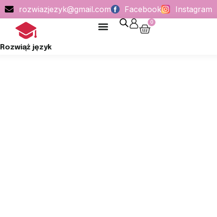
rozwiazjezyk@gmail.com
Facebook
Instagram
0
POLITYKA PRYWATNOŚCI
Rozwiąż język