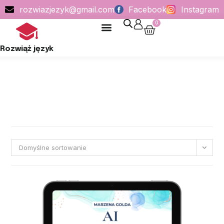
rozwiazjezyk@gmail.com
Facebook
Instagram
0
POLITYKA PRYWATNOŚCI
Rozwiąż język
Domyślne sortowanie