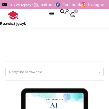
rozwiazjezyk@gmail.com
Facebook
Instagram
0
POLITYKA PRYWATNOŚCI
Rozwiąż język
Domyślne sortowanie